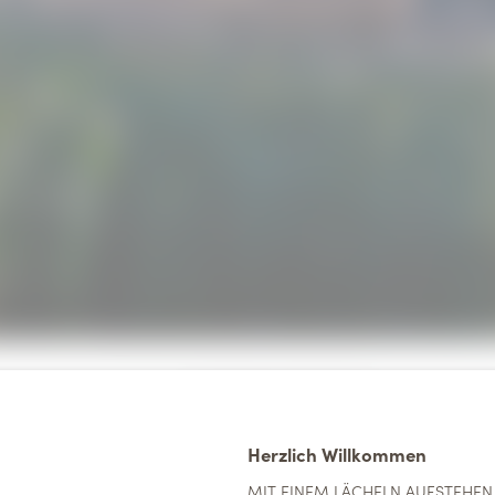
Home
//
Über uns
//
Lage & Anreise
Herzlich Willkommen
MIT EINEM LÄCHELN AUFSTEHEN