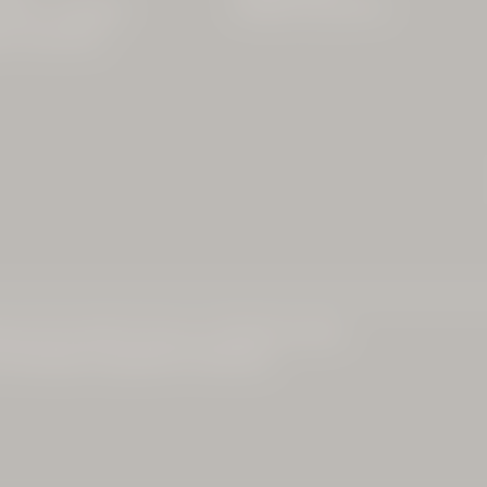
mail@
alte-wurzhuette.
de
liersee – Spitzingsee
rn | Deutschland
lungen
|
Barrierefreiheit
|
Sitemap
|
© 2026 Alte Wurzhütte
am Spitzingsee
|
Tagungshotel in Oberbayern