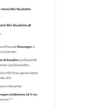
-Hotel Alte Wurzhütte
offer sind gepackt, die
*
Adresse füttern:
otel Alte Wurzhütte 🌿
,
de
.
wohltuende
in
Massagen
n zu können.
professionell
s Schmodter
annen und Abschalten.
ion hilft ihnen gerne weiter
6068-200.
lsame Momente!
ragen mindestens 24 h vor
 und verlasst sie an der
können***
. Dort fahrt ihr rechts
nn ihr aus der Richtung
n Regiobahn in Richtung