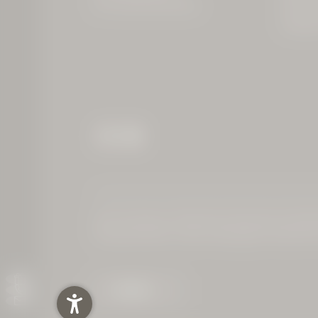
USt.-Id-Nr: DE 213 50 35 69
83727 Sch
Oberbaye
Home
|
Impressum
|
Datenschutz
|
Datenschutz-Einstel
Interessante Seiten:
Hotel am Spitzingsee
|
Unterkunft 
PARTNER