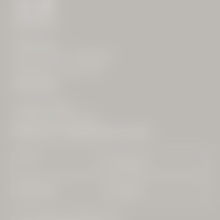
ANREISE
Roßkopfweg 1
83727 Schliersee – Spitzingsee
Oberbayern | Deutschland
KONTAKT
+49 0802 660680
mail@
alte-wurzhuette.
de
NEWSLETTERANMELDUNG
Anrede
Vorname
Nachname*
E-Mail*
Einwilligung Marketing*