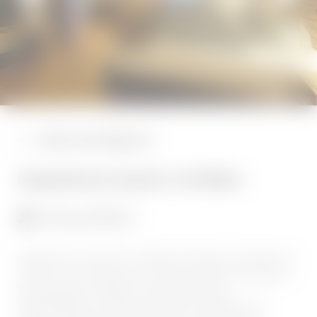
Buchen
HOCHZEITEN & FEIERN
TAGUNGEN
ZURÜCK ZUR ÜBERSICHT
KULINARIK
Doppelzimmer Superior mit Balkon
1–3 Personen
25 m²
Doppelzimmer Superior mit Balkon Bachseite incl.Frühstück in
unserem Lissy's-Restaurant mit Panoramablick Ausstattung:
Boxspringbett, Schreibtisch, Fußbodenheizung,
Eichenholzboden, Erlebnisdusche/WC, Flachbildschirm,