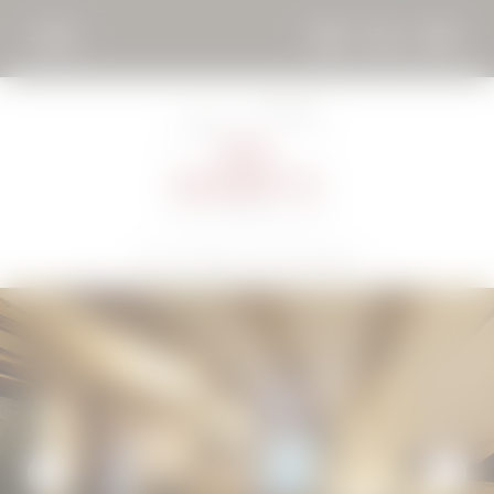
DE
EN
ÜBER UNS
Home
//
Wohnen
//
Zimmer & Preise
WELLNESS
WOHNEN
Zimmer & Preise
Anfragen