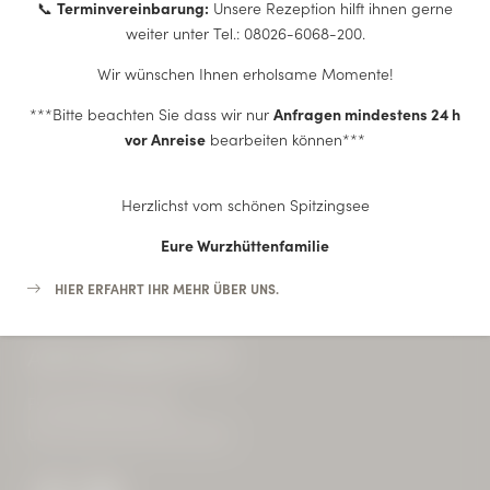
📞
Terminvereinbarung:
Unsere Rezeption hilft ihnen gerne
weiter unter Tel.: 08026-6068-200.
Wir wünschen Ihnen erholsame Momente!
ÜBER UNS
***Bitte beachten Sie dass wir nur
Anfragen mindestens 24 h
vor Anreise
bearbeiten können***
ANFRAGEN
Herzlichst vom schönen Spitzingsee
BUCHEN
Eure Wurzhüttenfamilie
HIER ERFAHRT IHR MEHR ÜBER UNS.
ALTE WURZHÜTTE
Familie Niedermüller
USt.-Id-Nr: DE 213 50 35 69