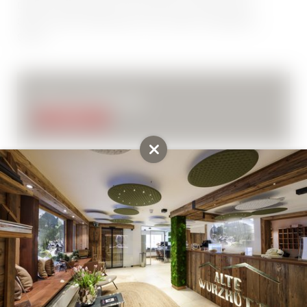
Digitale Gästemappe, Zimmersafe Freie Nutzung des
Skiraums bzw. Fahradraums und unserer hauseigenen
Sauna.
Preis auf Anfrage
ANFRAGE
Weitere Zimmer