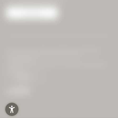
Anfragen
Home
|
Impressum
|
Datenschutz
|
Datenschutz-Einstellungen
|
Barrierefreiheit
|
Sitemap
|
© 2026 Alte Wurzhütte
Interessante Seiten:
Hotel am Spitzingsee
|
Unterkunft am Spitzingsee
|
Tagungshotel in
Oberbayern
WINTER- UND
PARTNER
DAS HÜTTENHOTEL
SOMMERSPORT
EURE LOCATION
TAGUNGSRÄUME