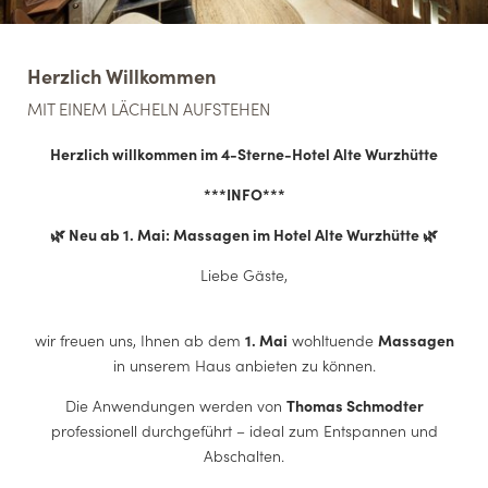
Herzlich Willkommen
MIT EINEM LÄCHELN AUFSTEHEN
Herzlich willkommen im 4-Sterne-Hotel Alte Wurzhütte
***INFO***
Einzelzimmer klein (nur Dachfenster)
D
🌿 Neu ab 1. Mai: Massagen im Hotel Alte Wurzhütte 🌿
ab
65,00 €
pro Zimmer
inkl. Frühstück
Pr
Liebe Gäste,
1 Person
|
10 m²
1–
wir freuen uns, Ihnen ab dem
1. Mai
wohltuende
Massagen
in unserem Haus anbieten zu können.
Die Anwendungen werden von
Thomas Schmodter
professionell durchgeführt – ideal zum Entspannen und
Abschalten.