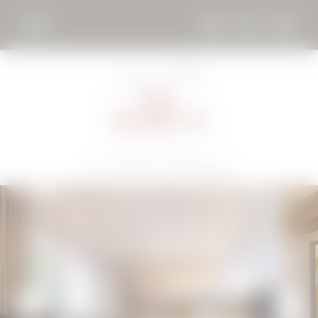
DE
EN
ÜBER UNS
Home
//
Wohnen
//
Zimmer & Preise
WELLNESS
WOHNEN
Zimmer & Preise
Anfragen