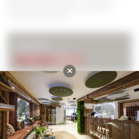
Babyliss-Föhn, Flachbild-TV, Kaffee- und Teestation,
Kühlschrank, digitaler Gästemappe, Zimmersafe und
Orientierungslicht ausgestattet.
ab 215,00 €
pro Zimmer
inkl. Frühstück
ANFRAGE
BUCHUNG
Weitere Zimmer