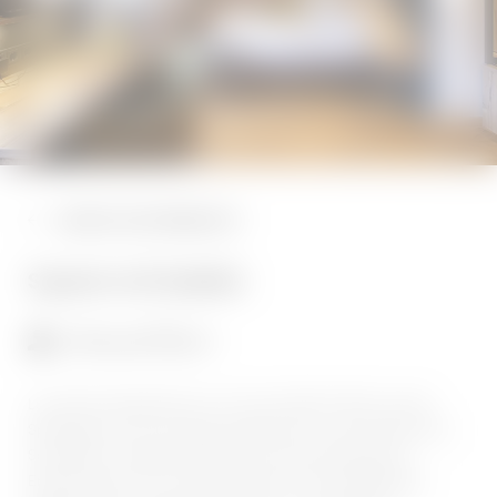
Buchen
HOCHZEITEN & FEIERN
TAGUNGEN
ZURÜCK ZUR ÜBERSICHT
KULINARIK
Superior mit Seeblick
1–3 Personen
32 m²
Luxuriöses Doppelzimmer mit traumhaftem Blick auf den
Spitzingsee. Es ist mit Boxspringbett, Sitz- oder Schlafcouch,
Schreibtisch, Fußbodenheizung und Eichenholzboden,
Erlebnisdusche, WC, Handtuchwärmer, Kosmetikspiegel,