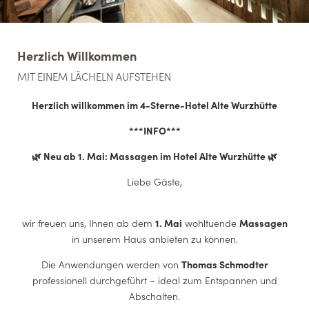
Herzlich Willkommen
MIT EINEM LÄCHELN AUFSTEHEN
Herzlich willkommen im 4-Sterne-Hotel Alte Wurzhütte
***INFO***
Einzelzimmer klein (nur Dachfenster)
D
🌿 Neu ab 1. Mai: Massagen im Hotel Alte Wurzhütte 🌿
ab
65,00 €
pro Zimmer
inkl. Frühstück
Pr
Liebe Gäste,
1 Person
|
10 m²
1–
wir freuen uns, Ihnen ab dem
1. Mai
wohltuende
Massagen
in unserem Haus anbieten zu können.
Die Anwendungen werden von
Thomas Schmodter
professionell durchgeführt – ideal zum Entspannen und
Abschalten.