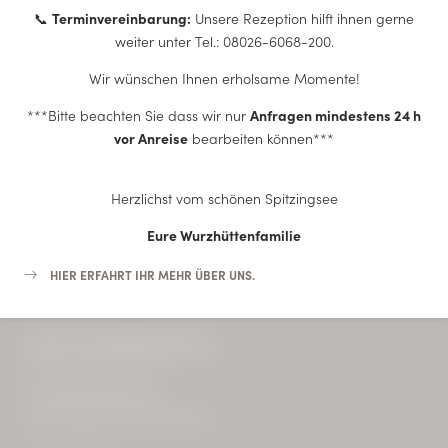
📞
Terminvereinbarung:
Unsere Rezeption hilft ihnen gerne
weiter unter Tel.: 08026-6068-200.
Wir wünschen Ihnen erholsame Momente!
***Bitte beachten Sie dass wir nur
Anfragen mindestens 24 h
ÜBER UNS
vor Anreise
bearbeiten können***
ANFRAGEN
Herzlichst vom schönen Spitzingsee
BUCHEN
Eure Wurzhüttenfamilie
HIER ERFAHRT IHR MEHR ÜBER UNS.
ALTE WURZHÜTTE
Familie Niedermüller
USt.-Id-Nr: DE 213 50 35 69