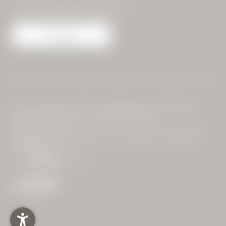
Einwilligung Marketing*
Anfragen
Home
|
Impressum
|
Datenschutz
|
Datenschutz-Einstellungen
|
Barrierefreiheit
|
Sitemap
|
© 2026 Alte Wurzhütte
Interessante Seiten:
Hotel am Spitzingsee
|
Unterkunft am Spitzingsee
|
Tagungshotel in
Oberbayern
WINTER- UND
PARTNER
DAS HÜTTENHOTEL
SOMMERSPORT
EURE LOCATION
TAGUNGSRÄUME