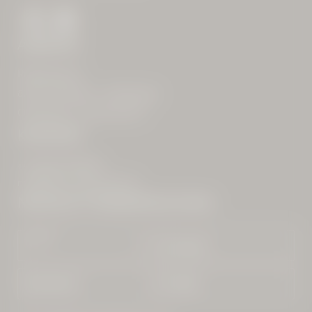
ANREISE
Roßkopfweg 1
83727 Schliersee – Spitzingsee
Oberbayern | Deutschland
KONTAKT
+49 0802 660680
mail@
alte-wurzhuette.
de
NEWSLETTERANMELDUNG
Anrede
Vorname
Nachname*
E-Mail*